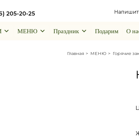
Напишит
6) 205-20-25
И
МЕНЮ
Праздник
Подарим
О на
Главная
>
МЕНЮ
>
Горячие за