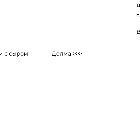
т
В
и с сыром
Долма >>>