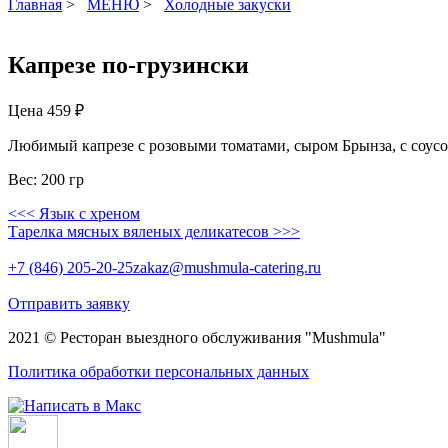
Главная
>
МЕНЮ
>
Холодные закуски
Капрезе по-грузински
Цена
459 ₽
Любимый капрезе с розовыми томатами, сыром Брынза, с соусо
Вес: 200 гр
<<< Язык с хреном
Тарелка мясных вяленых деликатесов >>>
+7 (846) 205-20-25
zakaz@mushmula-catering.ru
Отправить заявку
2021 ©
Ресторан выездного обслуживания
"Mushmula"
Политика обработки персональных данных