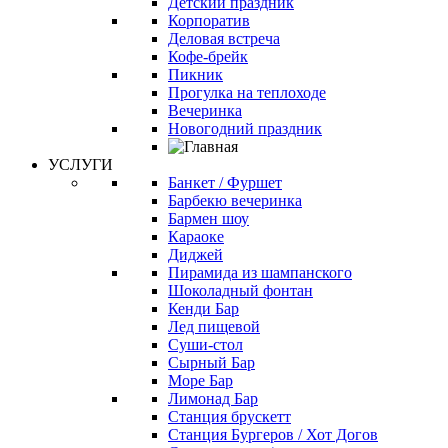
Детский праздник
Корпоратив
Деловая встреча
Кофе-брейк
Пикник
Прогулка на теплоходе
Вечеринка
Новогодний праздник
УСЛУГИ
Банкет / Фуршет
Барбекю вечеринка
Бармен шоу
Караоке
Диджей
Пирамида из шампанского
Шоколадный фонтан
Кенди Бар
Лед пищевой
Суши-стол
Сырный Бар
Море Бар
Лимонад Бар
Станция брускетт
Станция Бургеров / Хот Догов