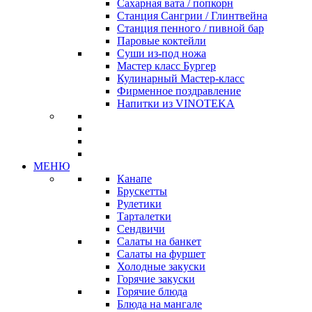
Сахарная вата / попкорн
Станция Сангрии / Глинтвейна
Станция пенного / пивной бар
Паровые коктейли
Суши из-под ножа
Мастер класс Бургер
Кулинарный Мастер-класс
Фирменное поздравление
Напитки из VINOTEKA
МЕНЮ
Канапе
Брускетты
Рулетики
Тарталетки
Сендвичи
Салаты на банкет
Салаты на фуршет
Холодные закуски
Горячие закуски
Горячие блюда
Блюда на мангале