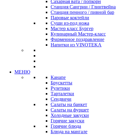
Сахарная вата / попкорн
Станция Сангрии / Глинтвейна
Станция пенного / пивной бар
Паровые коктейли
Суши из-под ножа
Мастер класс Бургер
Кулинарный Мастер-класс
Фирменное поздравление
Напитки из VINOTEKA
МЕНЮ
Канапе
Брускетты
Рулетики
Тарталетки
Сендвичи
Салаты на банкет
Салаты на фуршет
Холодные закуски
Горячие закуски
Горячие блюда
Блюда на мангале