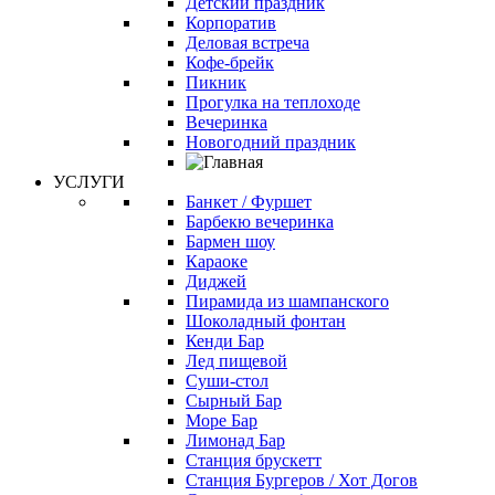
Детский праздник
Корпоратив
Деловая встреча
Кофе-брейк
Пикник
Прогулка на теплоходе
Вечеринка
Новогодний праздник
УСЛУГИ
Банкет / Фуршет
Барбекю вечеринка
Бармен шоу
Караоке
Диджей
Пирамида из шампанского
Шоколадный фонтан
Кенди Бар
Лед пищевой
Суши-стол
Сырный Бар
Море Бар
Лимонад Бар
Станция брускетт
Станция Бургеров / Хот Догов