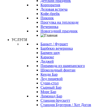
Детский праздник
Корпоратив
Деловая встреча
Кофе-брейк
Пикник
Прогулка на теплоходе
Вечеринка
Новогодний праздник
УСЛУГИ
Банкет / Фуршет
Барбекю вечеринка
Бармен шоу
Караоке
Диджей
Пирамида из шампанского
Шоколадный фонтан
Кенди Бар
Лед пищевой
Суши-стол
Сырный Бар
Море Бар
Лимонад Бар
Станция брускетт
Станция Бургеров / Хот Догов