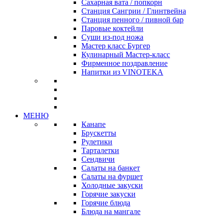
Сахарная вата / попкорн
Станция Сангрии / Глинтвейна
Станция пенного / пивной бар
Паровые коктейли
Суши из-под ножа
Мастер класс Бургер
Кулинарный Мастер-класс
Фирменное поздравление
Напитки из VINOTEKA
МЕНЮ
Канапе
Брускетты
Рулетики
Тарталетки
Сендвичи
Салаты на банкет
Салаты на фуршет
Холодные закуски
Горячие закуски
Горячие блюда
Блюда на мангале